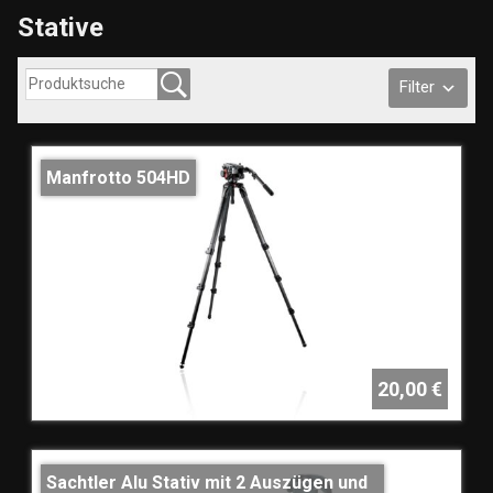
Stative
Filter
Manfrotto 504HD
20,00 €
Sachtler Alu Stativ mit 2 Auszügen und