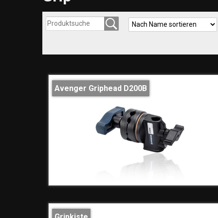
Avenger Griphead D200B
Gripkiste