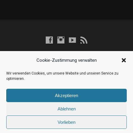
Cookie-Zustimmung verwalten
Wir verwenden Cookies, um unsere Website und unseren Service zu
optimieren.
Vollständige Seite anzeigen
Akzeptieren
Impressum
Datenschutzerklärung
Kontakt
Ablehnen
© 2026 Helldunkel Produktionen.
Vorlieben